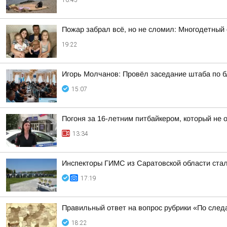
16:45
Пожар забрал всё, но не сломил: Многодетный
19:22
Игорь Молчанов: Провёл заседание штаба по б
15:07
Погоня за 16-летним питбайкером, который не
13:34
Инспекторы ГИМС из Саратовской области стал
17:19
Правильный ответ на вопрос рубрики «По след
18:22