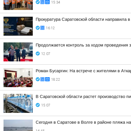
15:34
Прокуратура Саратовской области направила в 
16:12
Продолжается контроль за ходом проведения 
12:07
Роман Бусаргин: На встрече с жителями в Атк
18:22
В Саратовской области растет производство п
15:07
Сегодня в Саратове в Волге в районе пляжа н