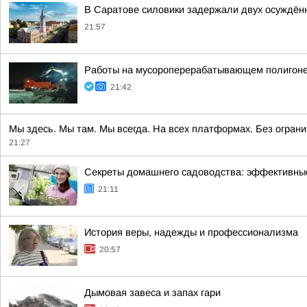
В Саратове силовики задержали двух осуждённ
21:57
Работы на мусороперерабатывающем полигоне
21:42
Мы здесь. Мы там. Мы всегда. На всех платформах. Без огран
21:27
Секреты домашнего садоводства: эффективные
21:11
История веры, надежды и профессионализма
20:57
Дымовая завеса и запах гари