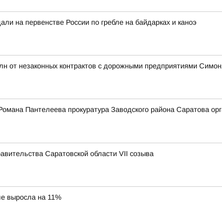
ли на первенстве России по гребле на байдарках и каноэ
млн от незаконных контрактов с дорожными предприятиями Симо
Романа Пантелеева прокуратура Заводского района Саратова орг
вительства Саратовской области VII созыва
ле выросла на 11%