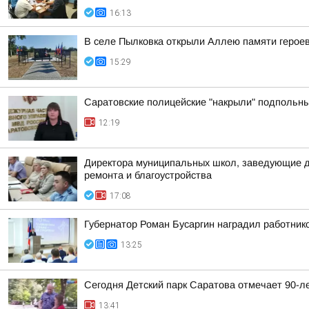
16:13
В селе Пылковка открыли Аллею памяти герое
15:29
Саратовские полицейские "накрыли" подпольны
12:19
Директора муниципальных школ, заведующие де
ремонта и благоустройства
17:08
Губернатор Роман Бусаргин наградил работник
13:25
Сегодня Детский парк Саратова отмечает 90-л
13:41