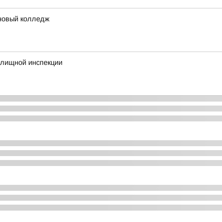
 новый колледж
илищной инспекции