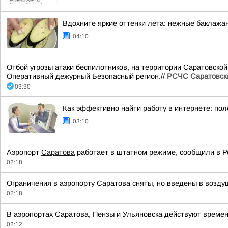
Вдохните яркие оттенки лета: нежные баклажа
04:10
Отбой угрозы атаки беспилотников, на территории Саратовской
Оперативный дежурный Безопасный регион.//
РСЧС Саратовска
03:30
Как эффективно найти работу в интернете: по
03:10
Аэропорт
Саратова
работает в штатном режиме, сообщили в Р
02:18
Ограничения в аэропорту Саратова сняты, но введены в возду
02:18
В аэропортах Саратова, Пензы и Ульяновска действуют времен
02:12