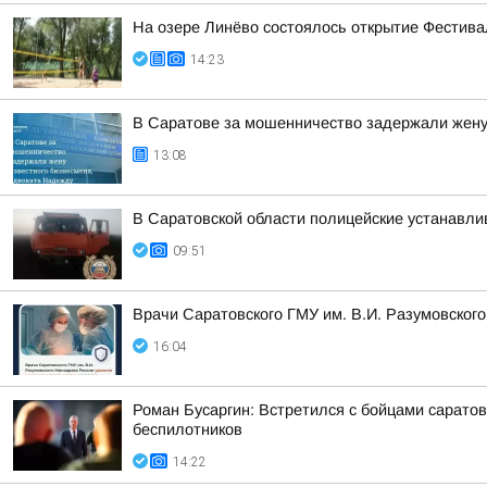
На озере Линёво состоялось открытие Фестив
14:23
В Саратове за мошенничество задержали жену
13:08
В Саратовской области полицейские устанавл
09:51
Врачи Саратовского ГМУ им. В.И. Разумовског
16:04
Роман Бусаргин: Встретился с бойцами сарато
беспилотников
14:22