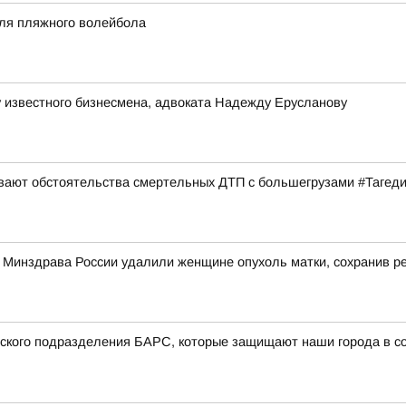
аля пляжного волейбола
 известного бизнесмена, адвоката Надежду Ерусланову
ивают обстоятельства смертельных ДТП с большегрузами #Тагед
о Минздрава России удалили женщине опухоль матки, сохранив 
вского подразделения БАРС, которые защищают наши города в со