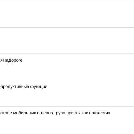
ияНаДороге
репродуктивные функции
ставе мобильных огневых групп при атаках вражеских