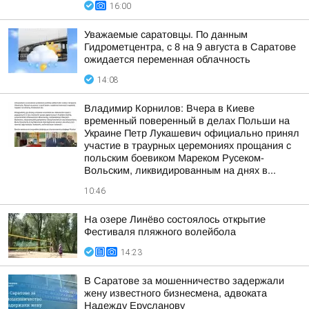
16:00
Уважаемые саратовцы. По данным
Гидрометцентра, с 8 на 9 августа в Саратове
ожидается переменная облачность
14:08
Владимир Корнилов: Вчера в Киеве
временный поверенный в делах Польши на
Украине Петр Лукашевич официально принял
участие в траурных церемониях прощания с
польским боевиком Мареком Русеком-
Вольским, ликвидированным на днях в...
10:46
На озере Линёво состоялось открытие
Фестиваля пляжного волейбола
14:23
В Саратове за мошенничество задержали
жену известного бизнесмена, адвоката
Надежду Ерусланову