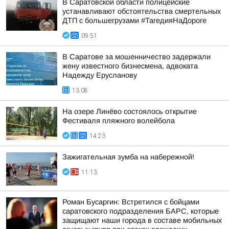
В Саратовской области полицейские
устанавливают обстоятельства смертельных
ДТП с большегрузами #ТагедияНаДороге
09:51
В Саратове за мошенничество задержали
жену известного бизнесмена, адвоката
Надежду Ерусланову
13:08
На озере Линёво состоялось открытие
Фестиваля пляжного волейбола
14:23
Зажигательная зумба на набережной!
11:13
Роман Бусаргин: Встретился с бойцами
саратовского подразделения БАРС, которые
защищают наши города в составе мобильных