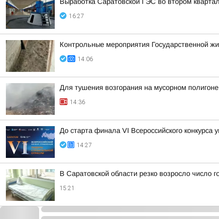
Выработка Саратовской ГЭС во втором кварта
16:27
Контрольные мероприятия Государственной ж
14:06
Для тушения возгорания на мусорном полигоне
14:36
До старта финала VI Всероссийского конкурса
14:27
В Саратовской области резко возросло число 
15:21