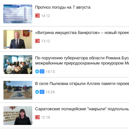
Прогноз погоды на 7 августа
14:12
«Витрина имущества банкротов» – новый проек
13:12
По поручению губернатора области Романа Бу
межрайонным природоохранным прокурором Мих
16:13
В селе Пылковка открыли Аллею памяти герое
15:29
Саратовские полицейские "накрыли" подпольны
12:19