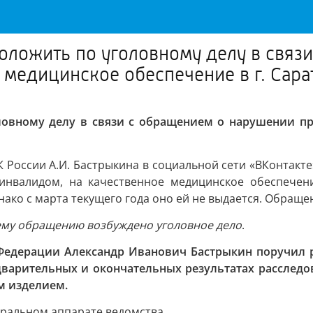
оложить по уголовному делу в связ
 медицинское обеспечение в г. Сара
ловному делу в связи с обращением о нарушении пр
 России А.И. Бастрыкина в социальной сети «ВКонтакт
инвалидом, на качественное медицинское обеспечени
ако с марта текущего года оно ей не выдается. Обраще
шему обращению возбуждено уголовное дело
.
 Федерации Александр Иванович Бастрыкин поручил р
варительных и окончательных результатах расследов
м изделием.
тральном аппарате ведомства.