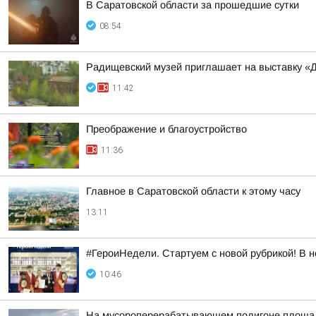
В Саратовской области за прошедшие сутки
08:54
Радищевский музей приглашает на выставку «
11:42
Преображение и благоустройство
11:36
Главное в Саратовской области к этому часу
13:11
#ГероиНедели. Стартуем с новой рубрикой! В 
10:46
На мусороперерабатывающем полигоне площа