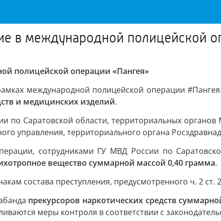
тие в международной полицейской о
дной полицейской операции «Пангея»
рамках международной полицейской операции #Пангея
ств и медицинских изделий
.
ии по Саратовской области, территориальных органов
ого управления, территориального органа Росздравнад
операции, сотрудниками ГУ МВД России по Саратовск
сихотропное вещество суммарной массой 0,40 грамма
.
кам состава преступления, предусмотренного ч. 2 ст. 2
рабанда
прекурсоров наркотических средств суммарной
ливаются меры контроля в соответствии с законодател