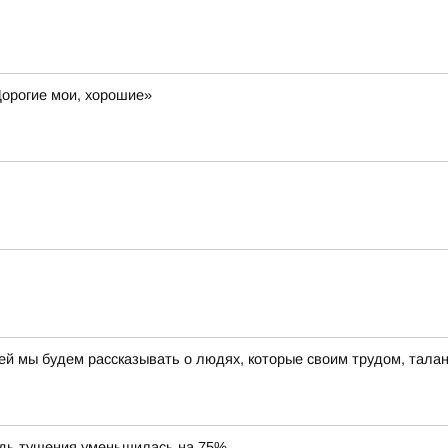
Дорогие мои, хорошие»
ней мы будем рассказывать о людях, которые своим трудом, тал
дь тушения уменьшилась на 75%