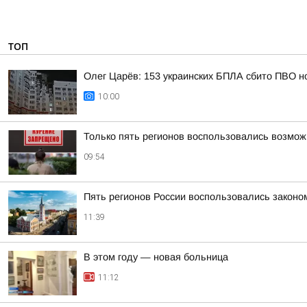
ТОП
Олег Царёв: 153 украинских БПЛА сбито ПВО н
10:00
Только пять регионов воспользовались возмож
09:54
Пять регионов России воспользовались законо
11:39
В этом году — новая больница
11:12