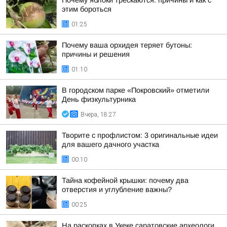
Почему яблоки трескаются: причины и как с
этим бороться
01:25
Почему ваша орхидея теряет бутоны:
причины и решения
01:10
В городском парке «Покровский» отметили
День физкультурника
Вчера, 18:27
Творите с профлистом: 3 оригинальные идеи
для вашего дачного участка
00:10
Тайна кофейной крышки: почему два
отверстия и углубление важны?
00:25
На раскопках в Укеке саратовские археологи