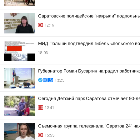
Саратовские полицейские "накрыли" подпольны
12:19
МИД Польши подтвердил гибель «польского во
18:03
Губернатор Роман Бусаргин наградил работник
13:25
Сегодня Детский парк Саратова отмечает 90-л
13:41
Съемочная группа телеканала "Саратов 24" на
15:53