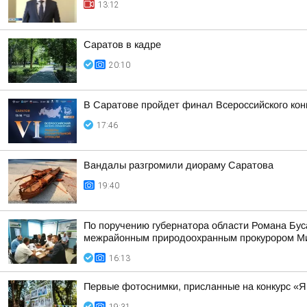
13:12
Саратов в кадре
20:10
В Саратове пройдет финал Всероссийского кон
17:46
Вандалы разгромили диораму Саратова
19:40
По поручению губернатора области Романа Бу
межрайонным природоохранным прокурором Мих
16:13
Первые фотоснимки, присланные на конкурс «Я