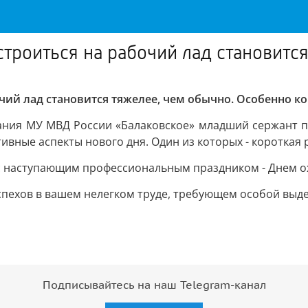
строиться на рабочий лад становитс
чий лад становится тяжелее, чем обычно. Особенно к
вания МУ МВД России «Балаковское» младший сержант
ивные аспекты нового дня. Один из которых - короткая 
 с наступающим профессиональным праздником - Днем о
успехов в вашем нелегком труде, требующем особой выд
Подписывайтесь на наш Telegram-канал