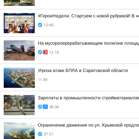
#ГероиНедели. Стартуем с новой рубрикой! В 
10:46
На мусороперерабатывающем полигоне площа
12:18
Угроза атаки БПЛА в Саратовской области
11:49
Зарплаты в промышленности стройматериалов 
08:04
Ограничение движения по ул. Крымской продл
07:57