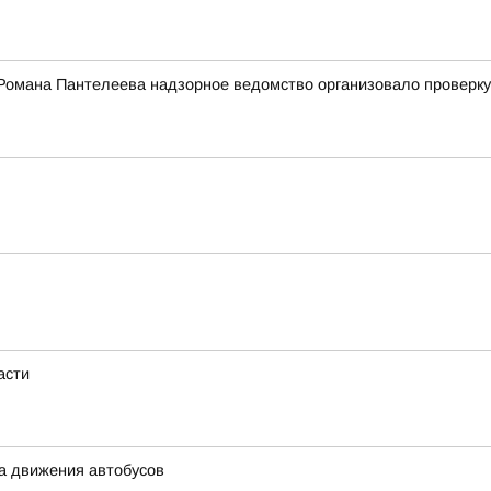
Романа Пантелеева надзорное ведомство организовало проверку
асти
ма движения автобусов