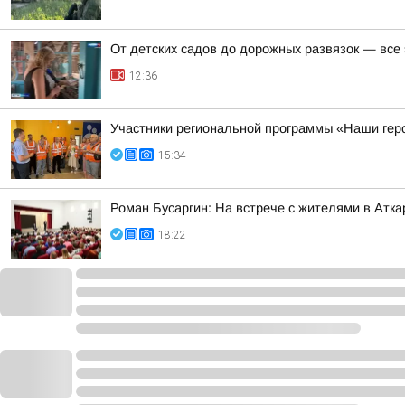
От детских садов до дорожных развязок — все
12:36
Участники региональной программы «Наши гер
15:34
Роман Бусаргин: На встрече с жителями в Атк
18:22