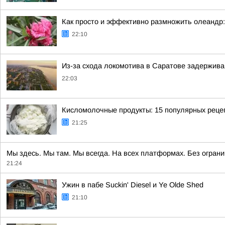
Как просто и эффективно размножить олеандр:
22:10
Из-за схода локомотива в Саратове задержива
22:03
Кисломолочные продукты: 15 популярных рецеп
21:25
Мы здесь. Мы там. Мы всегда. На всех платформах. Без огран
21:24
Ужин в пабе Suckin' Diesel и Ye Olde Shed
21:10