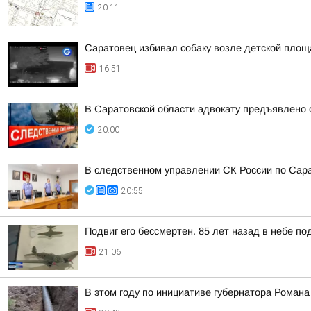
20:11
Саратовец избивал собаку возле детской площ
16:51
В Саратовской области адвокату предъявлено 
20:00
В следственном управлении СК России по Сара
20:55
Подвиг его бессмертен. 85 лет назад в небе п
21:06
В этом году по инициативе губернатора Роман