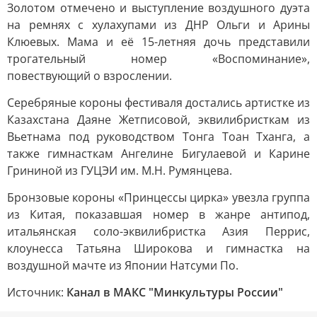
Золотом отмечено и выступление воздушного дуэта
на ремнях с хулахупами из ДНР Ольги и Арины
Клюевых. Мама и её 15-летняя дочь представили
трогательный номер «Воспоминание»,
повествующий о взрослении.
Серебряные короны фестиваля достались артистке из
Казахстана Даяне Жетписовой, эквилибристкам из
Вьетнама под руководством Тонга Тоан Тханга, а
также гимнасткам Ангелине Бигулаевой и Карине
Грининой из ГУЦЭИ им. М.Н. Румянцева.
Бронзовые короны «Принцессы цирка» увезла группа
из Китая, показавшая номер в жанре антипод,
итальянская соло-эквилибристка Азия Перрис,
клоунесса Татьяна Широкова и гимнастка на
воздушной мачте из Японии Натсуми По.
Источник:
Канал в МАКС "Минкультуры России"