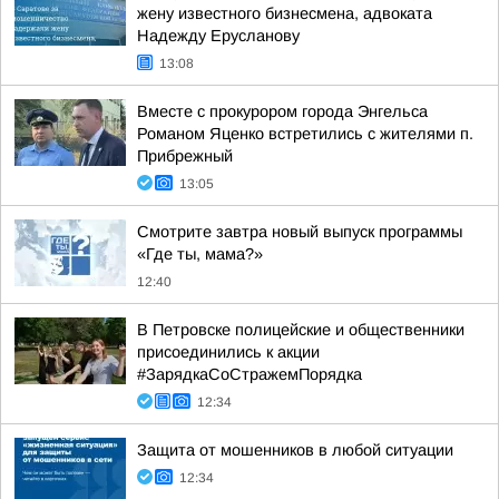
жену известного бизнесмена, адвоката
Надежду Ерусланову
13:08
Вместе с прокурором города Энгельса
Романом Яценко встретились с жителями п.
Прибрежный
13:05
Смотрите завтра новый выпуск программы
«Где ты, мама?»
12:40
В Петровске полицейские и общественники
присоединились к акции
#ЗарядкаСоСтражемПорядка
12:34
Защита от мошенников в любой ситуации
12:34